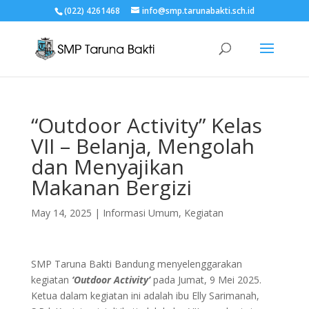
(022) 4261468
info@smp.tarunabakti.sch.id
“Outdoor Activity” Kelas
VII – Belanja, Mengolah
dan Menyajikan
Makanan Bergizi
May 14, 2025
|
Informasi Umum
,
Kegiatan
SMP Taruna Bakti Bandung menyelenggarakan
kegiatan
‘Outdoor Activity’
pada Jumat, 9 Mei 2025.
Ketua dalam kegiatan ini adalah ibu Elly Sarimanah,